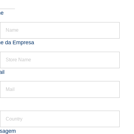
me
e da Empresa
il
s
sagem