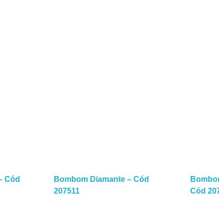
– Cód
Bombom Diamante – Cód
Bombom 
a Mais
Leia Mais
207511
Cód 20