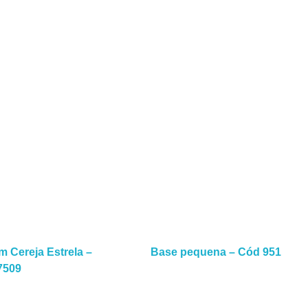
Leia Mais
Cereja Estrela –
Base pequena – Cód 951
7509