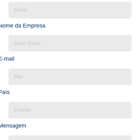
Nome da Empresa
E-mail
País
Mensagem