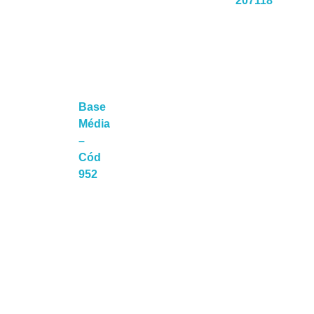
207118
Leia Mais
Lei
Base
Média
–
Cód
a Mais
952