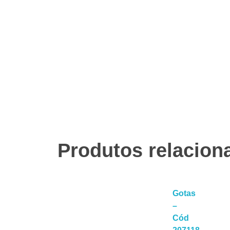
Produtos relacion
Gotas
–
Cód