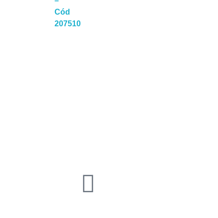
–
Cód
a Mais
207510