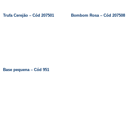
Trufa Cerejão – Cód 207501
Bombom Rosa – Cód 207508
Leia Mais
Base pequena – Cód 951
19
3831 7324