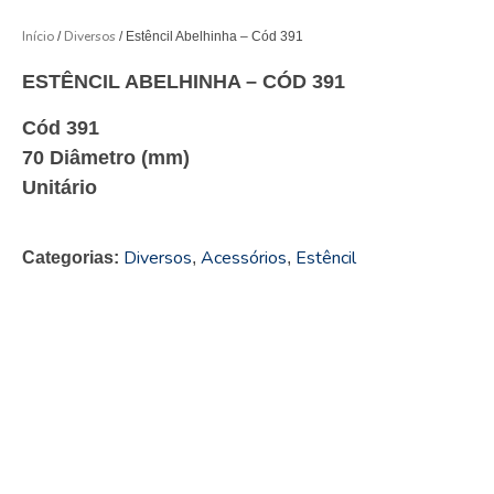
Início
Diversos
/
/ Estêncil Abelhinha – Cód 391
ESTÊNCIL ABELHINHA – CÓD 391
Cód 391
70 Diâmetro (mm)
Unitário
Diversos
Acessórios
Estêncil
Categorias:
,
,
ONDE COMPRAR