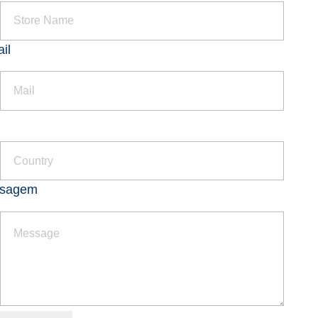
il
s
sagem