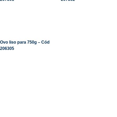
Leia Mais
Ovo liso para 750g – Cód
206305
19
3831 7324
contato@portoformas.com.br