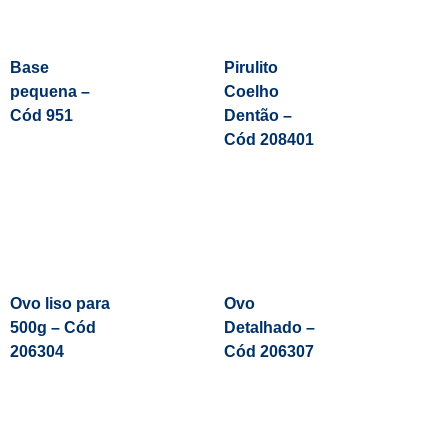
Base
Pirulito
pequena –
Coelho
Cód 951
Dentão –
Cód 208401
Leia Mais
Ovo liso para
Ovo
500g – Cód
Detalhado –
206304
Cód 206307
Leia Mais