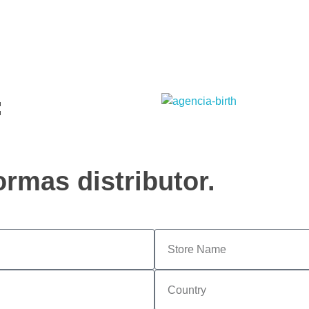
19
3831 7324
contato@portoformas.com.br
:
rmas distributor.