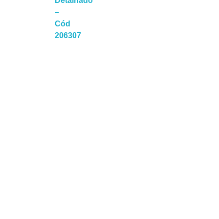
Detalhado
–
Cód
206307
a Mais