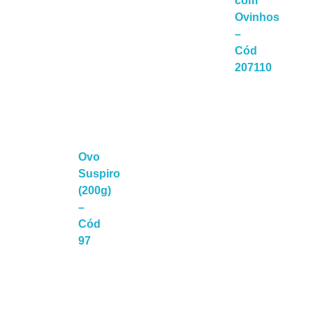
com
Ovinhos
–
Cód
207110
Leia Mais
Lei
Ovo
Suspiro
(200g)
–
Cód
a Mais
97