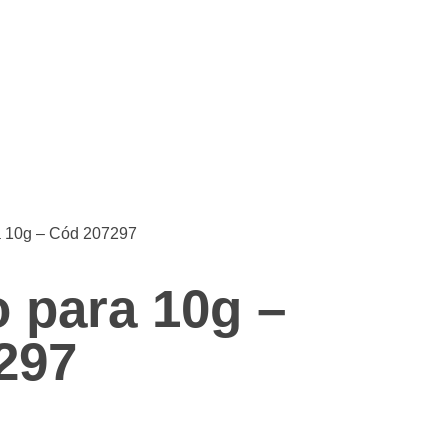
a 10g – Cód 207297
 para 10g –
297