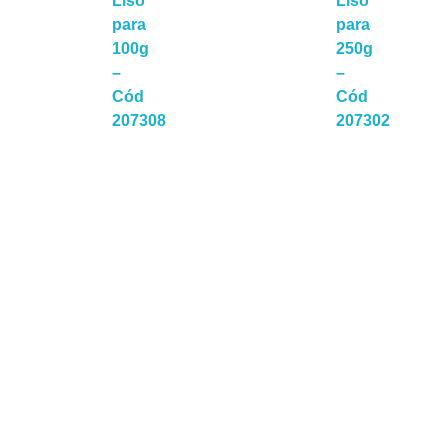
Liso
Liso
para
para
100g
250g
–
–
Cód
Cód
a Mais
Leia Mais
Lei
207308
207302