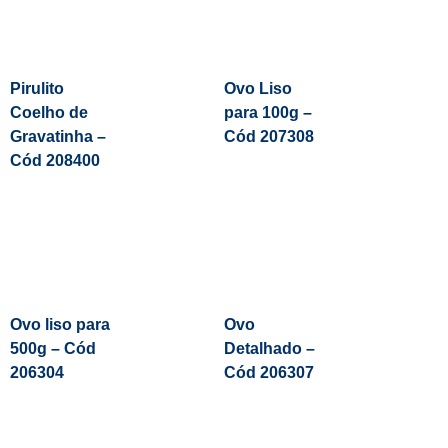
Pirulito
Ovo Liso
Coelho de
para 100g –
Gravatinha –
Cód 207308
Cód 208400
Leia Mais
Ovo liso para
Ovo
500g – Cód
Detalhado –
206304
Cód 206307
Leia Mais