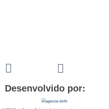
19
3831 7324
contato@portoformas.com.br
Desenvolvido por: