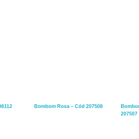
a Mais
06112
Bombom Rosa – Cód 207508
Bombom
Leia Mais
207507