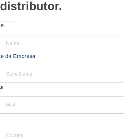
distributor.
me
e da Empresa
il
s