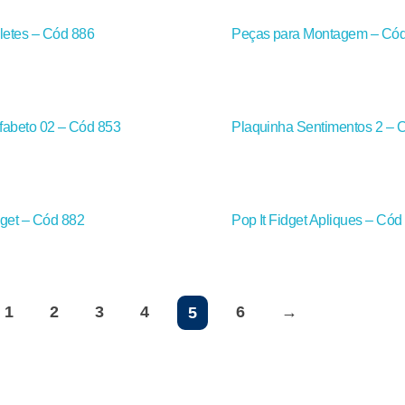
letes – Cód 886
Peças para Montagem – Có
Alfabeto 02 – Cód 853
Plaquinha Sentimentos 2 – 
dget – Cód 882
Pop It Fidget Apliques – Cód
1
2
3
4
6
→
5