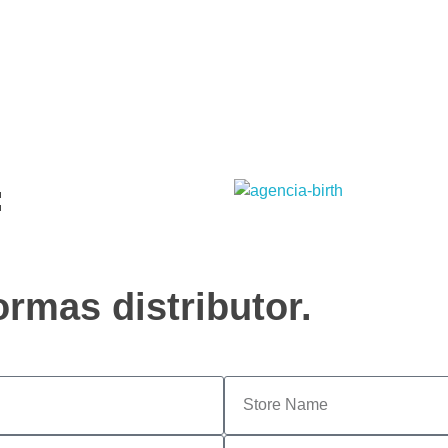
19
3831 7324
contato@portoformas.com.br
:
rmas distributor.